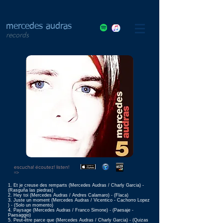
mercedes audras
records
escucha! écoutez! listen!
=>
1. Et je creuse des remparts (Mercedes Audras / Charly Garcia) -
(Rasguña las piedras)
2. Hey toi (Mercedes Audras / Andres Calamaro) - (Flaca)
3. Juste un moment (Mercedes Audras / Vicentico - Cachorro Lopez
) - (Solo un momento)
4. Paysage (Mercedes Audras / Franco Simone) - (Paesaje -
Paesaggio)
5. Peut-être parce que (Mercedes Audras / Charly Garcia) - (Quizas